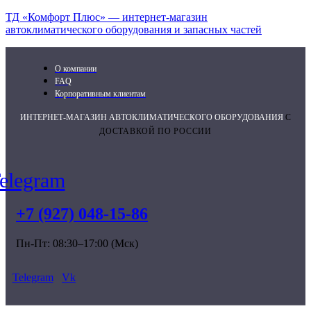
ТД «Комфорт Плюс» — интернет-магазин
автоклиматического оборудования и запасных частей
О компании
FAQ
Корпоративным клиентам
ИНТЕРНЕТ-МАГАЗИН АВТОКЛИМАТИЧЕСКОГО ОБОРУДОВАНИЯ
С
ДОСТАВКОЙ ПО РОССИИ
elegram
+7 (927) 048-15-86
Пн-Пт: 08:30–17:00 (Мск)
Telegram
Vk