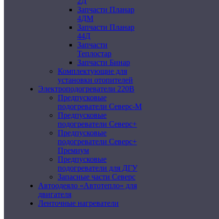
2Д
Запчасти Планар
4ДМ
Запчасти Планар
44Д
Запчасти
Теплостар
Запчасти Бинар
Комплектующие для
установки отопителей
Электроподогреватели 220В
Предпусковые
подогреватели Северс-М
Предпусковые
подогреватели Северс+
Предпусковые
подогреватели Северс+
Премиум
Предпусковые
подогреватели для ДГУ
Запасные части Северс
Автоодеяло «Автотепло» для
двигателя
Ленточные нагреватели