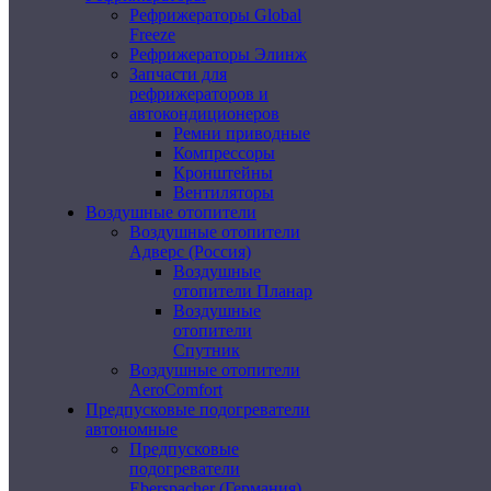
Рефрижераторы Global
Freeze
Рефрижераторы Элинж
Запчасти для
рефрижераторов и
автокондиционеров
Ремни приводные
Компрессоры
Кронштейны
Вентиляторы
Воздушные отопители
Воздушные отопители
Адверс (Россия)
Воздушные
отопители Планар
Воздушные
отопители
Спутник
Воздушные отопители
AeroComfort
Предпусковые подогреватели
автономные
Предпусковые
подогреватели
Eberspacher (Германия)