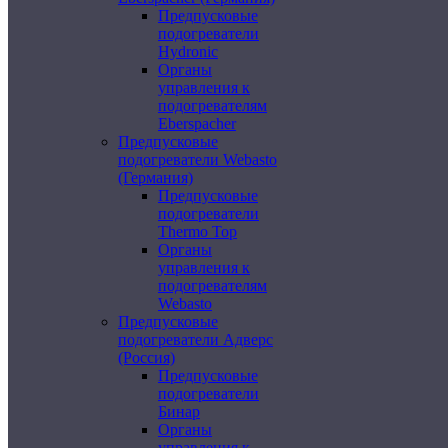
Предпусковые
подогреватели
Hydronic
Органы
управления к
подогревателям
Eberspacher
Предпусковые
подогреватели Webasto
(Германия)
Предпусковые
подогреватели
Thermo Top
Органы
управления к
подогревателям
Webasto
Предпусковые
подогреватели Адверс
(Россия)
Предпусковые
подогреватели
Бинар
Органы
управления к