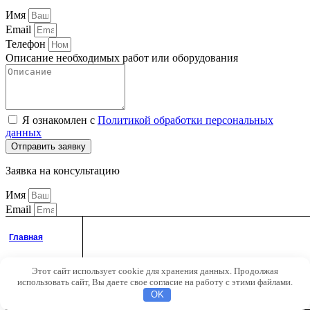
Имя
Email
Телефон
Описание необходимых работ или оборудования
Я ознакомлен с
Политикой обработки персональных
данных
Отправить заявку
Заявка на консультацию
Имя
Email
Телефон
Главная
Этот сайт использует cookie для хранения данных. Продолжая
Аккаунт
Ваш комментарий
использовать сайт, Вы даете свое согласие на работу с этими файлами.
Я ознакомлен с
Политикой обработки персональных
Поиск
OK
данных