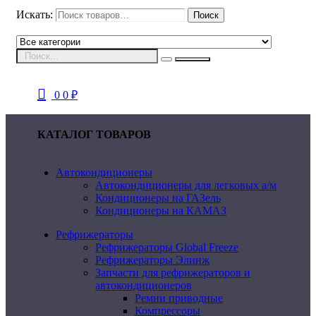
Искать:
Поиск
0
0
₽
КАТАЛОГ ТОВАРОВ
Автокондиционеры
Автокондиционеры для легковых а/м
Кондиционеры на ГАЗель
Кондиционеры на КАМАЗ
Рефрижераторы
Рефрижераторы Global Freeze
Рефрижераторы Элинж
Запчасти для рефрижераторов и
автокондиционеров
Ремни приводные
Компрессоры