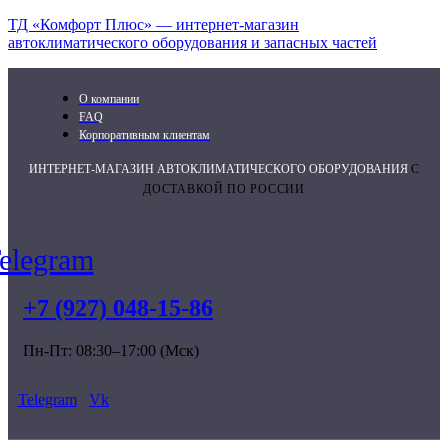
ТД «Комфорт Плюс» — интернет-магазин
автоклиматического оборудования и запасных частей
О компании
FAQ
Корпоративным клиентам
ИНТЕРНЕТ-МАГАЗИН АВТОКЛИМАТИЧЕСКОГО ОБОРУДОВАНИЯ
С
ДОСТАВКОЙ ПО РОССИИ
elegram
+7 (927) 048-15-86
Пн-Пт: 08:30–17:00 (Мск)
Telegram
Vk