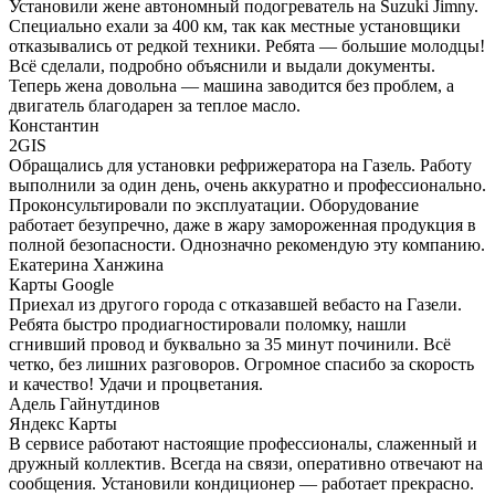
Установили жене автономный подогреватель на Suzuki Jimny.
Специально ехали за 400 км, так как местные установщики
отказывались от редкой техники. Ребята — большие молодцы!
Всё сделали, подробно объяснили и выдали документы.
Теперь жена довольна — машина заводится без проблем, а
двигатель благодарен за теплое масло.
​Константин
2GIS
Обращались для установки рефрижератора на Газель. Работу
выполнили за один день, очень аккуратно и профессионально.
Проконсультировали по эксплуатации. Оборудование
работает безупречно, даже в жару замороженная продукция в
полной безопасности. Однозначно рекомендую эту компанию.
​Екатерина Ханжина
Карты Google
Приехал из другого города с отказавшей вебасто на Газели.
Ребята быстро продиагностировали поломку, нашли
сгнивший провод и буквально за 35 минут починили. Всё
четко, без лишних разговоров. Огромное спасибо за скорость
и качество! Удачи и процветания.
Адель Гайнутдинов
Яндекс Карты
В сервисе работают настоящие профессионалы, слаженный и
дружный коллектив. Всегда на связи, оперативно отвечают на
сообщения. Установили кондиционер — работает прекрасно.