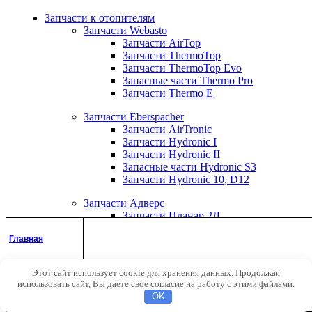
Запчасти к отопителям
Запчасти Webasto
Запчасти AirTop
Запчасти ThermoTop
Запчасти ThermoTop Evo
Запасные части Thermo Pro
Запчасти Thermo E
Запчасти Eberspacher
Запчасти AirTronic
Запчасти Hydronic I
Запчасти Hydronic II
Запасные части Hydronic S3
Запчасти Hydronic 10, D12
Запчасти Адверс
Запчасти Планар 2Д
Запчасти Планар 4ДМ
Главная
Запчасти Планар 44Д
Запчасти Теплостар
Запчасти Бинар
Этот сайт использует cookie для хранения данных. Продолжая
Аккаунт
использовать сайт, Вы даете свое согласие на работу с этими файлами.
Комплектующие для установки отопителей
Поиск
OK