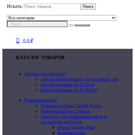
Искать:
Поиск
0
0
₽
КАТАЛОГ ТОВАРОВ
Автокондиционеры
Автокондиционеры для легковых а/м
Кондиционеры на ГАЗель
Кондиционеры на КАМАЗ
Рефрижераторы
Рефрижераторы Global Freeze
Рефрижераторы Элинж
Запчасти для рефрижераторов и
автокондиционеров
Ремни приводные
Компрессоры