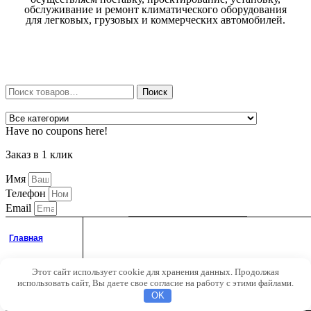
обслуживание и ремонт климатического оборудования
для легковых, грузовых и коммерческих автомобилей.
Искать:
Поиск
Have no coupons here!
Заказ в 1 клик
Имя
Телефон
Email
Главная
Адрес и способ доставки
Я ознакомлен с
Политикой обработки персональных
Этот сайт использует cookie для хранения данных. Продолжая
Аккаунт
использовать сайт, Вы даете свое согласие на работу с этими файлами.
данных
Поиск
OK
Отправить