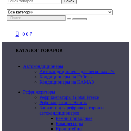
Искать:
Поиск
0
0
₽
КАТАЛОГ ТОВАРОВ
Автокондиционеры
Автокондиционеры для легковых а/м
Кондиционеры на ГАЗель
Кондиционеры на КАМАЗ
Рефрижераторы
Рефрижераторы Global Freeze
Рефрижераторы Элинж
Запчасти для рефрижераторов и
автокондиционеров
Ремни приводные
Компрессоры
Кронштейны