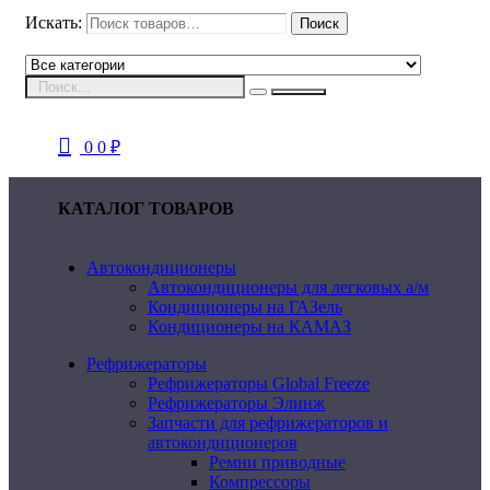
Искать:
Поиск
0
0
₽
КАТАЛОГ ТОВАРОВ
Автокондиционеры
Автокондиционеры для легковых а/м
Кондиционеры на ГАЗель
Кондиционеры на КАМАЗ
Рефрижераторы
Рефрижераторы Global Freeze
Рефрижераторы Элинж
Запчасти для рефрижераторов и
автокондиционеров
Ремни приводные
Компрессоры