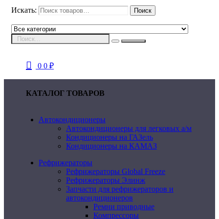
Искать:
Поиск
0
0
₽
КАТАЛОГ ТОВАРОВ
Автокондиционеры
Автокондиционеры для легковых а/м
Кондиционеры на ГАЗель
Кондиционеры на КАМАЗ
Рефрижераторы
Рефрижераторы Global Freeze
Рефрижераторы Элинж
Запчасти для рефрижераторов и
автокондиционеров
Ремни приводные
Компрессоры