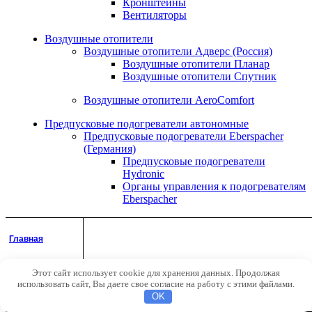
Кронштейны
Вентиляторы
Воздушные отопители
Воздушные отопители Адверс (Россия)
Воздушные отопители Планар
Воздушные отопители Спутник
Воздушные отопители AeroComfort
Предпусковые подогреватели автономные
Предпусковые подогреватели Eberspacher
(Германия)
Предпусковые подогреватели
Hydronic
Органы управления к подогревателям
Eberspacher
Предпусковые подогреватели Webasto
(Германия)
Главная
Предпусковые подогреватели Thermo
Top
Органы управления к подогревателям
Этот сайт использует cookie для хранения данных. Продолжая
Аккаунт
использовать сайт, Вы даете свое согласие на работу с этими файлами.
Webasto
Поиск
OK
Предпусковые подогреватели Адверс (Россия)