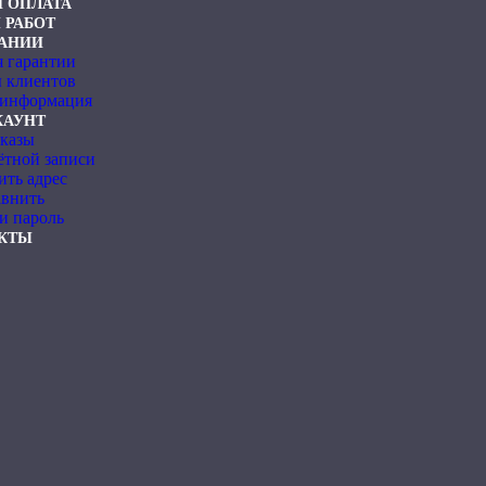
И ОПЛАТА
 РАБОТ
АНИИ
я гарантии
 клиентов
 информация
КАУНТ
аказы
ётной записи
ить адрес
внить
и пароль
КТЫ