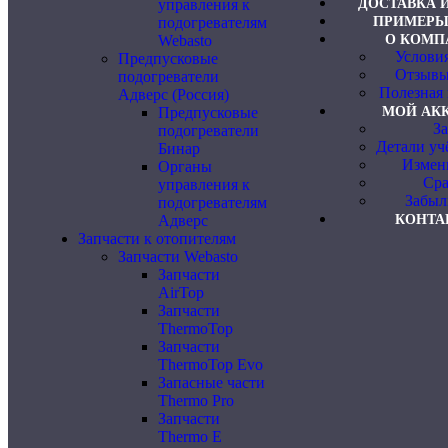
управления к
ДОСТАВКА 
подогревателям
ПРИМЕРЫ
Webasto
О КОМП
Услови
Предпусковые
Отзывы
подогреватели
Полезная
Адверс (Россия)
Предпусковые
МОЙ АК
З
подогреватели
Детали уч
Бинар
Измен
Органы
Сра
управления к
Забыл
подогревателям
Адверс
КОНТА
Запчасти к отопителям
Запчасти Webasto
Запчасти
AirTop
Запчасти
ThermoTop
Запчасти
ThermoTop Evo
Запасные части
Thermo Pro
Запчасти
Thermo E