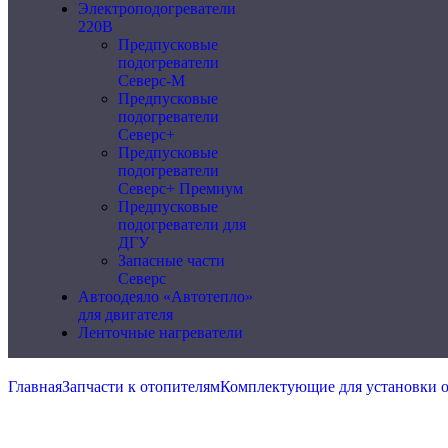
Электроподогреватели
220В
Предпусковые
подогреватели
Северс-М
Предпусковые
подогреватели
Северс+
Предпусковые
подогреватели
Северс+ Премиум
Предпусковые
подогреватели для
ДГУ
Запасные части
Северс
Автоодеяло «Автотепло»
для двигателя
Ленточные нагреватели
Главная
Запчасти к отопителям
Комплектующие для установки 