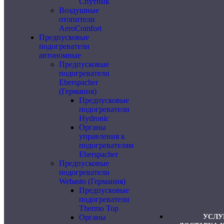
Спутник
Воздушные
отопители
AeroComfort
Предпусковые
подогреватели
автономные
Предпусковые
подогреватели
Eberspacher
(Германия)
Предпусковые
подогреватели
Hydronic
Органы
управления к
подогревателям
Eberspacher
Предпусковые
подогреватели
Webasto (Германия)
Предпусковые
подогреватели
Thermo Top
Органы
УСЛУ