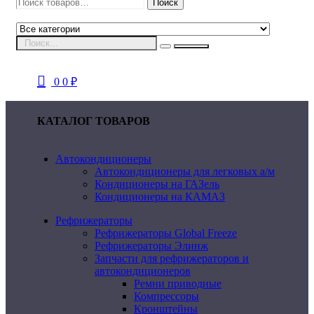
Искать:
Поиск
0
0
₽
КАТАЛОГ ТОВАРОВ
Автокондиционеры
Автокондиционеры для легковых а/м
Кондиционеры на ГАЗель
Кондиционеры на КАМАЗ
Рефрижераторы
Рефрижераторы Global Freeze
Рефрижераторы Элинж
Запчасти для рефрижераторов и
автокондиционеров
Ремни приводные
Компрессоры
Кронштейны