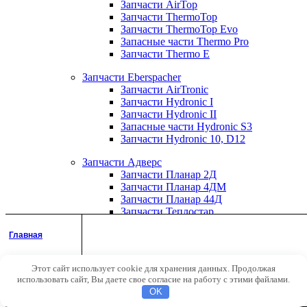
Запчасти AirTop
Запчасти ThermoTop
Запчасти ThermoTop Evo
Запасные части Thermo Pro
Запчасти Thermo E
Запчасти Eberspacher
Запчасти AirTronic
Запчасти Hydronic I
Запчасти Hydronic II
Запасные части Hydronic S3
Запчасти Hydronic 10, D12
Запчасти Адверс
Запчасти Планар 2Д
Запчасти Планар 4ДМ
Запчасти Планар 44Д
Запчасти Теплостар
Запчасти Бинар
Главная
Комплектующие для установки отопителей
Этот сайт использует cookie для хранения данных. Продолжая
Аккаунт
Электроподогреватели 220В
использовать сайт, Вы даете свое согласие на работу с этими файлами.
Предпусковые подогреватели Северс-М
Поиск
OK
Предпусковые подогреватели Северс+