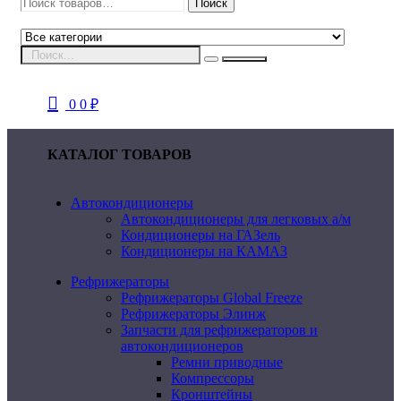
Искать:
Поиск
0
0
₽
КАТАЛОГ ТОВАРОВ
Автокондиционеры
Автокондиционеры для легковых а/м
Кондиционеры на ГАЗель
Кондиционеры на КАМАЗ
Рефрижераторы
Рефрижераторы Global Freeze
Рефрижераторы Элинж
Запчасти для рефрижераторов и
автокондиционеров
Ремни приводные
Компрессоры
Кронштейны