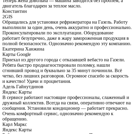
Теперь жена довольна — машина заводится без проблем, а
двигатель благодарен за теплое масло.
​Константин
2GIS
Обращались для установки рефрижератора на Газель. Работу
выполнили за один день, очень аккуратно и профессионально.
Проконсультировали по эксплуатации. Оборудование
работает безупречно, даже в жару замороженная продукция в
полной безопасности. Однозначно рекомендую эту компанию.
​Екатерина Ханжина
Карты Google
Приехал из другого города с отказавшей вебасто на Газели.
Ребята быстро продиагностировали поломку, нашли
сгнивший провод и буквально за 35 минут починили. Всё
четко, без лишних разговоров. Огромное спасибо за скорость
и качество! Удачи и процветания.
Адель Гайнутдинов
Яндекс Карты
В сервисе работают настоящие профессионалы, слаженный и
дружный коллектив. Всегда на связи, оперативно отвечают на
сообщения. Установили кондиционер — работает прекрасно.
Очень комфортный сервис, однозначно рекомендую к
обращению.
Карл Маркс
Яндекс Карты