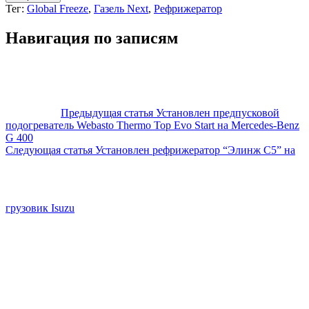
Тег:
Global Freeze
,
Газель Next
,
Рефрижератор
Навигация по записям
Предыдущая статья
Установлен предпусковой
подогреватель Webasto Thermo Top Evo Start на Mercedes-Benz
G 400
Следующая статья
Установлен рефрижератор “Элинж С5” на
грузовик Isuzu