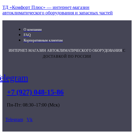
ТД «Комфорт Плюс» — интернет-магазин
автоклиматического оборудования и запасных частей
О компании
FAQ
Корпоративным клиентам
ИНТЕРНЕТ-МАГАЗИН АВТОКЛИМАТИЧЕСКОГО ОБОРУДОВАНИЯ
С
ДОСТАВКОЙ ПО РОССИИ
elegram
+7 (927) 048-15-86
Пн-Пт: 08:30–17:00 (Мск)
Telegram
Vk