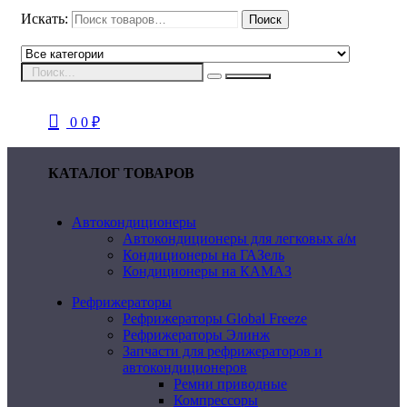
Искать:
Поиск
0
0
₽
КАТАЛОГ ТОВАРОВ
Автокондиционеры
Автокондиционеры для легковых а/м
Кондиционеры на ГАЗель
Кондиционеры на КАМАЗ
Рефрижераторы
Рефрижераторы Global Freeze
Рефрижераторы Элинж
Запчасти для рефрижераторов и
автокондиционеров
Ремни приводные
Компрессоры